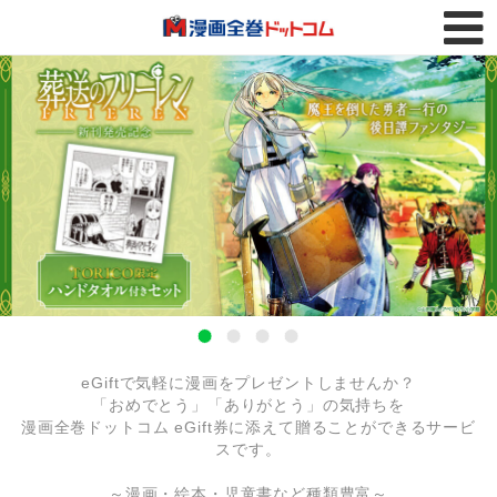
トップページ
FAQ
購入履歴
eGiftで気軽に漫画をプレゼントしませんか？
「おめでとう」「ありがとう」の気持ちを
漫画全巻ドットコム eGift券に添えて贈ることができるサービ
スです。
～漫画・絵本・児童書など種類豊富～